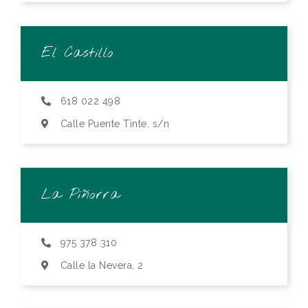
El Castillo
618 022 498
Calle Puente Tinte, s/n
La Piñorra
975 378 310
Calle la Nevera, 2