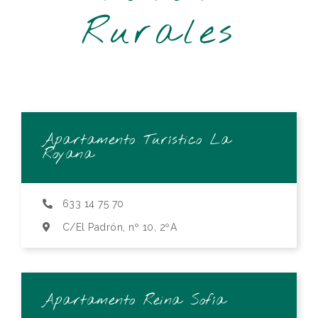
Rurales
Apartamento Turístico La
Royana
633 14 75 70
C/El Padrón, nº 10, 2ºA
Apartamento Reina Sofía