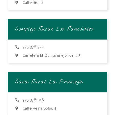
Calle Río, 6
Complejo Rural Los Ranchales
975 378 324
Carretera El Quintanarejo, km 4'5
Casa Rural La Pinariega
975 378 016
Calle Reina Sofía, 4