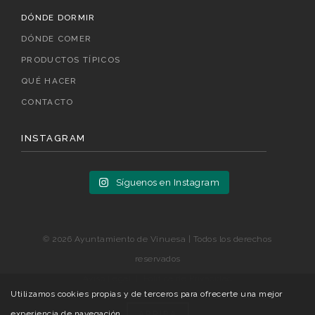
DÓNDE DORMIR
DÓNDE COMER
PRODUCTOS TÍPICOS
QUÉ HACER
CONTACTO
INSTAGRAM
Síguenos en Instagram
© 2026 Ayuntamiento de Vinuesa | Todos los derechos
reservados
Aviso Legal
|
Política de Privacidad
Utilizamos cookies propias y de terceros para ofrecerte una mejor
experiencia de navegación
ARRIBA