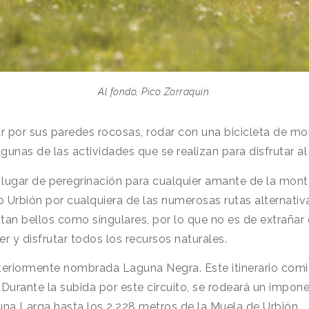
Al fondo, Pico Zorraquín.
ar por sus paredes rocosas, rodar con una bicicleta de m
lgunas de las actividades que se realizan para disfrutar a
 lugar de peregrinación para cualquier amante de la mont
rbión por cualquiera de las numerosas rutas alternativas
n bellos como singulares, por lo que no es de extrañar q
r y disfrutar todos los recursos naturales.
nteriormente nombrada Laguna Negra. Este itinerario com
. Durante la subida por este circuito, se rodeará un impo
una Larga hasta los 2.228 metros de la Muela de Urbión.